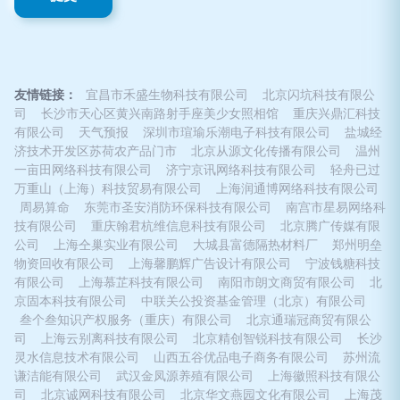
友情链接：
宜昌市禾盛生物科技有限公司
北京闪坑科技有限公
司
长沙市天心区黄兴南路射手座美少女照相馆
重庆兴鼎汇科技
有限公司
天气预报
深圳市瑄瑜乐潮电子科技有限公司
盐城经
济技术开发区苏荷农产品门市
北京从源文化传播有限公司
温州
一亩田网络科技有限公司
济宁京讯网络科技有限公司
轻舟已过
万重山（上海）科技贸易有限公司
上海润通博网络科技有限公司
周易算命
东莞市圣安消防环保科技有限公司
南宫市星易网络科
技有限公司
重庆翰君杭维信息科技有限公司
北京腾广传媒有限
公司
上海仝巢实业有限公司
大城县富德隔热材料厂
郑州明垒
物资回收有限公司
上海馨鹏辉广告设计有限公司
宁波钱糖科技
有限公司
上海慕芷科技有限公司
南阳市朗文商贸有限公司
北
京固本科技有限公司
中联关公投资基金管理（北京）有限公司
叁个叁知识产权服务（重庆）有限公司
北京通瑞冠商贸有限公
司
上海云别离科技有限公司
北京精创智锐科技有限公司
长沙
灵水信息技术有限公司
山西五谷优品电子商务有限公司
苏州流
谦洁能有限公司
武汉金凤源养殖有限公司
上海徽照科技有限公
司
北京诚网科技有限公司
北京华文燕园文化有限公司
上海茂