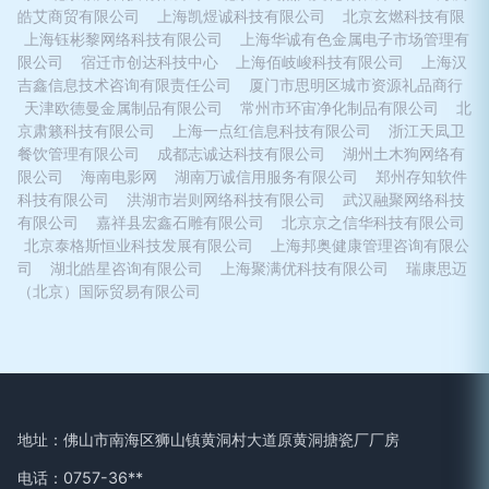
皓艾商贸有限公司
上海凯煜诚科技有限公司
北京玄燃科技有限
上海钰彬黎网络科技有限公司
上海华诚有色金属电子市场管理有
限公司
宿迁市创达科技中心
上海佰岐峻科技有限公司
上海汉
吉鑫信息技术咨询有限责任公司
厦门市思明区城市资源礼品商行
天津欧德曼金属制品有限公司
常州市环宙净化制品有限公司
北
京肃籁科技有限公司
上海一点红信息科技有限公司
浙江天凨卫
餐饮管理有限公司
成都志诚达科技有限公司
湖州土木狗网络有
限公司
海南电影网
湖南万诚信用服务有限公司
郑州存知软件
科技有限公司
洪湖市岩则网络科技有限公司
武汉融聚网络科技
有限公司
嘉祥县宏鑫石雕有限公司
北京京之信华科技有限公司
北京泰格斯恒业科技发展有限公司
上海邦奥健康管理咨询有限公
司
湖北皓星咨询有限公司
上海聚满优科技有限公司
瑞康思迈
（北京）国际贸易有限公司
地址：佛山市南海区狮山镇黄洞村大道原黄洞搪瓷厂厂房
电话：0757-36**